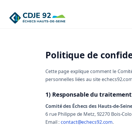
LIENS FFE
CLUBS MAJEURS
Politique de confide
Fiche Comité 92
Asnières – Le Grand Echiquier
Clubs du Comité
Le Cavalier Rouge
Cette page explique comment le Comité
personnelles liées au site echecs92.com 
Tournois du Comité
C.E. de Bois-Colombes
1) Responsable du traitement
CRÉER UN CLUB
Comité des Échecs des Hauts-de-Seine
Créer un club
6 rue Philippe de Metz, 92270 Bois-Col
Email :
contact@echecs92.com
.