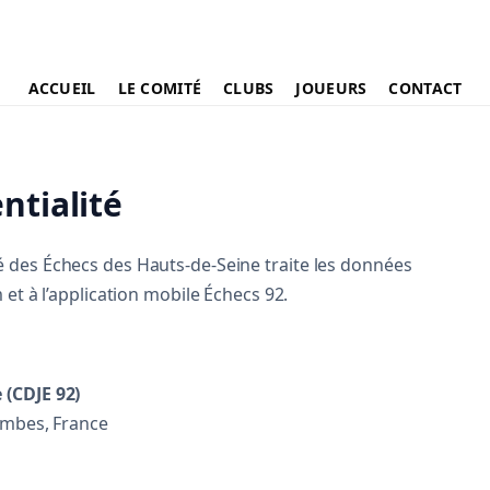
ACCUEIL
LE COMITÉ
CLUBS
JOUEURS
CONTACT
DÉCOUVRIR LE COMITÉ
CLUBS DU 92
ntialité
Gouvernance
Recherche clubs 92
 des Échecs des Hauts-de-Seine traite les données
Documents
Carte clubs 92
et à l’application mobile Échecs 92.
Présentation
EN FRANCE
Recherche clubs France
 (CDJE 92)
Carte clubs France
ombes, France