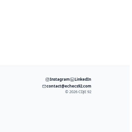
Instagram
LinkedIn
contact@echecs92.com
©
2026
CDJE 92